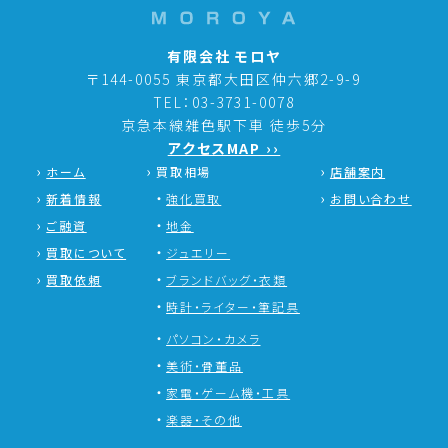
有限会社 モロヤ
〒144-0055 東京都大田区仲六郷2-9-9
TEL：03-3731-0078
京急本線雑色駅下車 徒歩5分
アクセスMAP ››
ホーム
買取相場
店舗案内
新着情報
強化買取
お問い合わせ
ご融資
地金
買取について
ジュエリー
買取依頼
ブランドバッグ・衣類
時計・ライター・筆記具
パソコン・カメラ
美術・骨董品
家電・ゲーム機・工具
楽器・その他