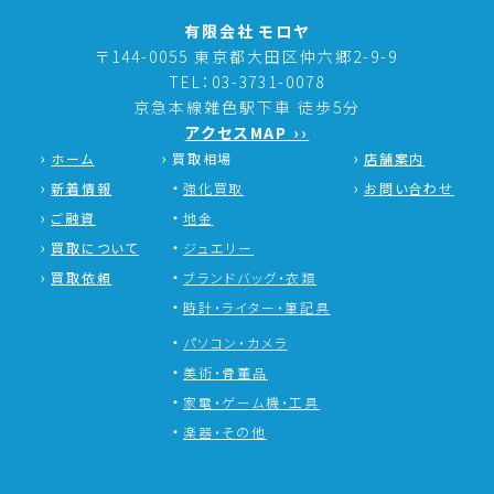
有限会社 モロヤ
〒144-0055 東京都大田区仲六郷2-9-9
TEL：03-3731-0078
京急本線雑色駅下車 徒歩5分
アクセスMAP ››
ホーム
買取相場
店舗案内
新着情報
強化買取
お問い合わせ
ご融資
地金
買取について
ジュエリー
買取依頼
ブランドバッグ・衣類
時計・ライター・筆記具
パソコン・カメラ
美術・骨董品
家電・ゲーム機・工具
楽器・その他