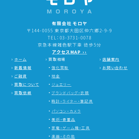
有限会社 モロヤ
〒144-0055 東京都大田区仲六郷2-9-9
TEL：03-3731-0078
京急本線雑色駅下車 徒歩5分
アクセスMAP ››
ホーム
買取相場
店舗案内
新着情報
強化買取
お問い合わせ
ご融資
地金
買取について
ジュエリー
買取依頼
ブランドバッグ・衣類
時計・ライター・筆記具
パソコン・カメラ
美術・骨董品
家電・ゲーム機・工具
楽器・その他