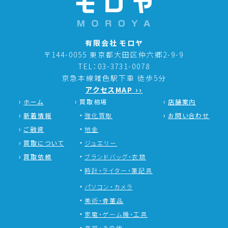
有限会社 モロヤ
〒144-0055 東京都大田区仲六郷2-9-9
TEL：03-3731-0078
京急本線雑色駅下車 徒歩5分
アクセスMAP ››
ホーム
買取相場
店舗案内
新着情報
強化買取
お問い合わせ
ご融資
地金
買取について
ジュエリー
買取依頼
ブランドバッグ・衣類
時計・ライター・筆記具
パソコン・カメラ
美術・骨董品
家電・ゲーム機・工具
楽器・その他